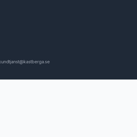
 kundtjanst@kastberga.se