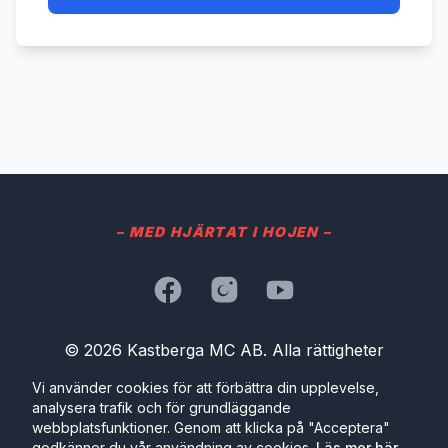
– MED HJÄRTAT I HOJEN –
Facebook
Instagram
YouTube
© 2026 Kastberga MC AB. Alla rättigheter
förbehållna.
Vi använder cookies för att förbättra din upplevelse,
analysera trafik och för grundläggande
Kastberga 209, 241 91 ESLÖV
webbplatsfunktioner. Genom att klicka på "Acceptera"
Org.nummer: 559491-4409
godkänner du vår användning av cookies.
Läs mer här
.