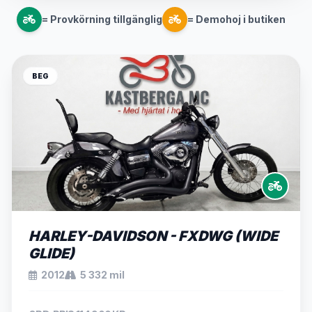
= Provkörning tillgänglig
= Demohoj i butiken
BEG
HARLEY-DAVIDSON - FXDWG (WIDE
GLIDE)
2012
5 332 mil