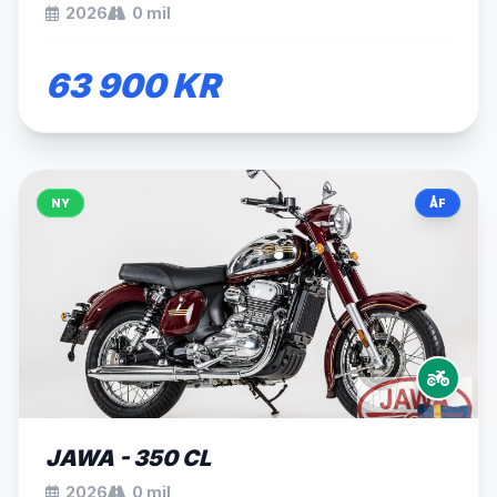
2026
0 mil
63 900 KR
NY
ÅF
JAWA - 350 CL
2026
0 mil