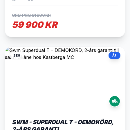
ORD. PRIS 61 900 KR
59 900 KR
BEG
ÅF
SWM - SUPERDUAL T - DEMOKÖRD,
2-ÅRS GARANTI