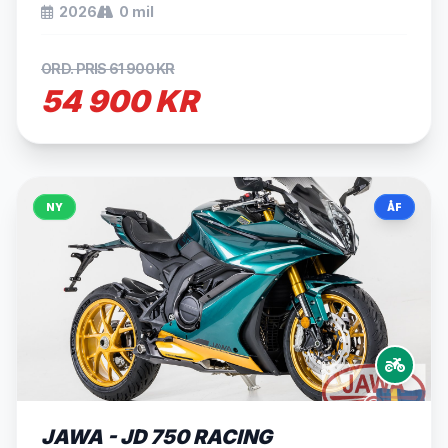
2026
0 mil
ORD. PRIS 61 900 KR
54 900 KR
NY
ÅF
JAWA - JD 750 RACING