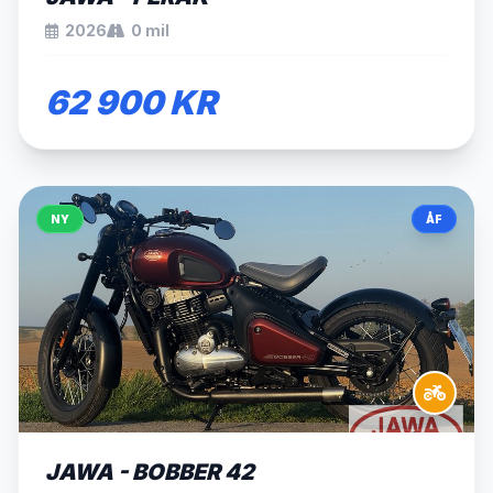
2026
0 mil
62 900 KR
NY
ÅF
JAWA - BOBBER 42