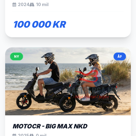
2024
10 mil
100 000 KR
NY
ÅF
SÅLD
MOTOCR - BIG MAX NKD
2025
0 mil