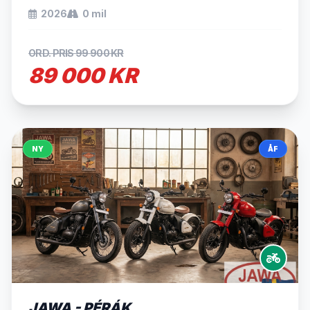
2026
0 mil
ORD. PRIS 99 900 KR
89 000 KR
NY
ÅF
JAWA - PÉRÁK