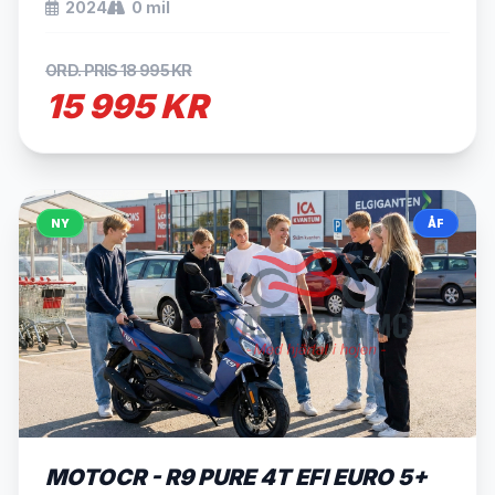
2024
0 mil
ORD. PRIS 18 995 KR
15 995 KR
NY
ÅF
SÅLD
MOTOCR - R9 PURE 4T EFI EURO 5+