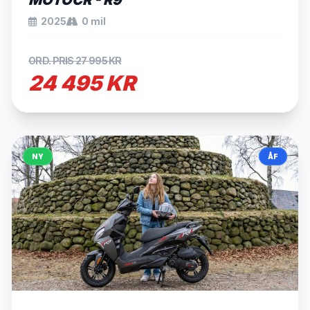
MOTOCR - R9
2025
0 mil
ORD. PRIS 27 995 KR
24 495 KR
NY
ÅF
SÅLD