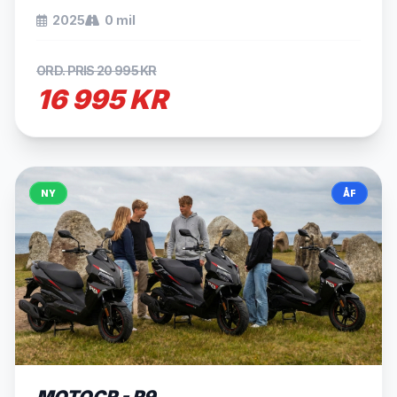
2025
0 mil
ORD. PRIS 20 995 KR
16 995 KR
NY
ÅF
SÅLD