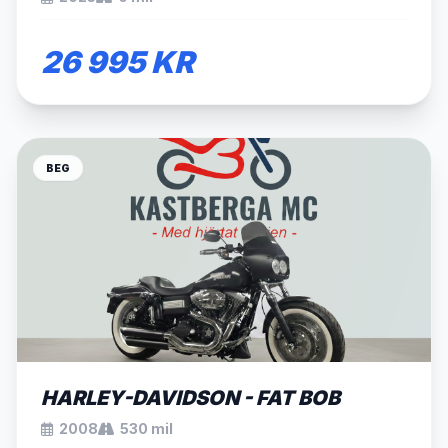
26 995 KR
BEG
SÅLD
HARLEY-DAVIDSON - FAT BOB
2008
530 mil