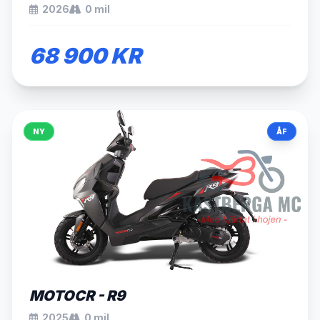
2026
0 mil
68 900 KR
NY
ÅF
SÅLD
MOTOCR - R9
2025
0 mil