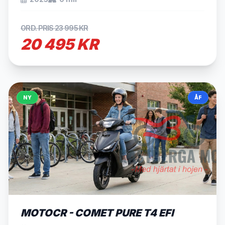
ORD. PRIS 23 995 KR
20 495 KR
NY
ÅF
SÅLD
MOTOCR - COMET PURE T4 EFI