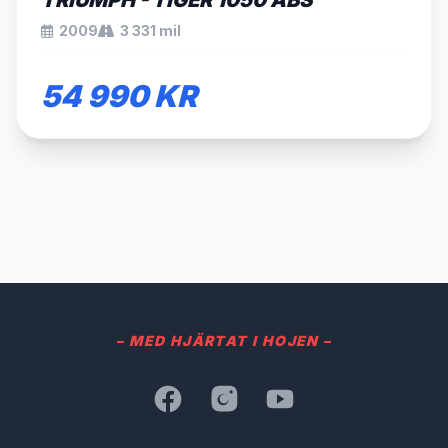
TRIUMPH - TIGER 1050 ABS
2009
3 331 mil
54 990 KR
– MED HJÄRTAT I HOJEN –
Facebook
Instagram
YouTube