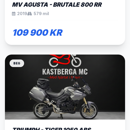
MV AGUSTA - BRUTALE 800 RR
2019
579 mil
109 900 KR
BEG
SÅLD