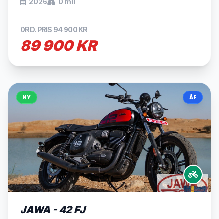
2026
0 mil
ORD. PRIS 94 900 KR
89 900 KR
NY
ÅF
JAWA - 42 FJ