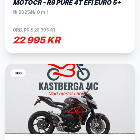
MOTOCR - R9 PURE 4T EFI EURO 5+
2025
0 mil
ORD. PRIS 26 995 KR
22 995 KR
BEG
SÅLD