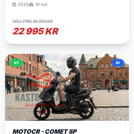
2025
41 mil
ORD. PRIS 26 995 KR
22 995 KR
NY
ÅF
SÅLD
MOTOCR - COMET SP