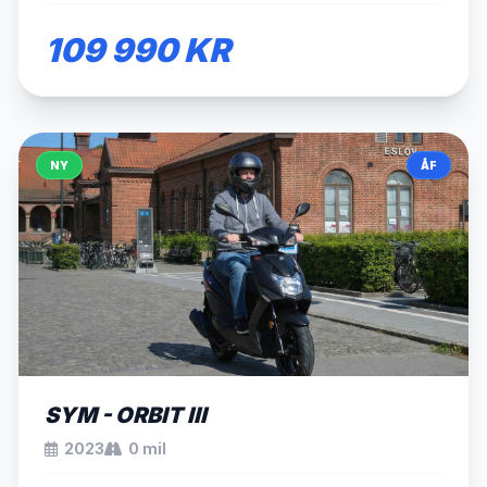
109 990 KR
NY
ÅF
SÅLD
SYM - ORBIT III
2023
0 mil