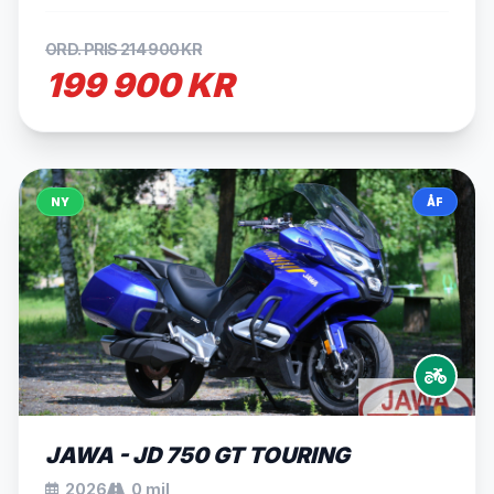
ORD. PRIS 214 900 KR
199 900 KR
NY
ÅF
JAWA - JD 750 GT TOURING
2026
0 mil