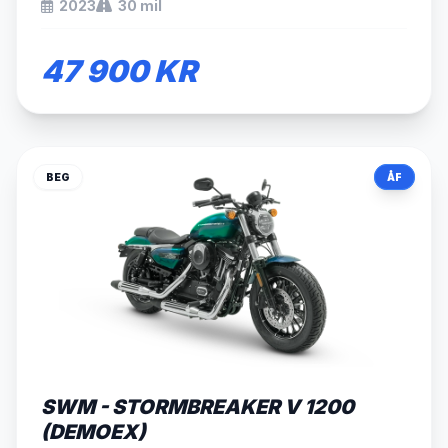
2023
30 mil
47 900 KR
BEG
ÅF
SÅLD
SWM - STORMBREAKER V 1200
(DEMOEX)