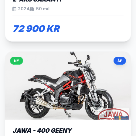
2024
50 mil
72 900 KR
NY
ÅF
JAWA - 400 GEENY