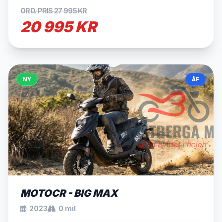
ORD. PRIS 27 995 KR
20 995 KR
NY
ÅF
SÅLD
MOTOCR - BIG MAX
2023
0 mil