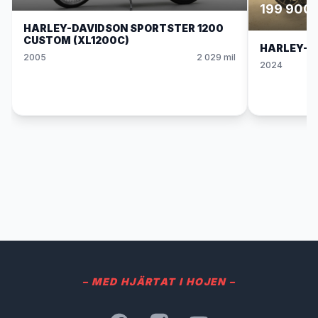
199 900 
HARLEY-DAVIDSON SPORTSTER 1200
CUSTOM (XL1200C)
HARLEY-D
2005
2 029 mil
2024
– MED HJÄRTAT I HOJEN –