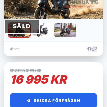
SÅLD
656
ORD. PRIS 21 995 KR
16 995 KR
SKICKA FÖRFRÅGAN