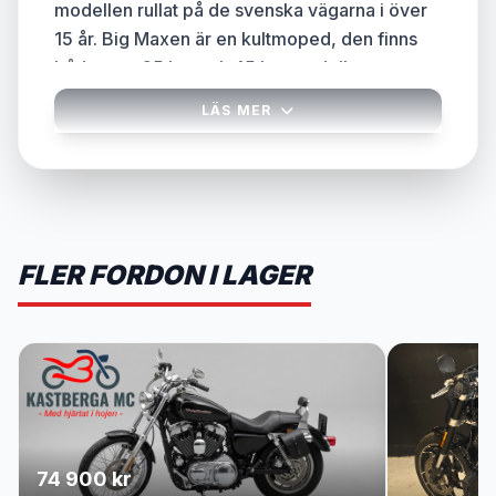
modellen rullat på de svenska vägarna i över
15 år. Big Maxen är en kultmoped, den finns
både som 25 km och 45 km modell.
LÄS MER
FLER FORDON I LAGER
74 900 kr