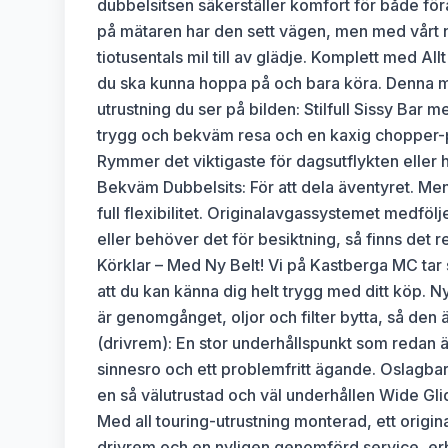
dubbelsitsen säkerställer komfort för både fö
på mätaren har den sett vägen, men med vårt 
tiotusentals mil till av glädje. Komplett med Allt
du ska kunna hoppa på och bara köra. Denna ma
utrustning du ser på bilden: Stilfull Sissy Bar
trygg och bekväm resa och en kaxig chopper-pr
Rymmer det viktigaste för dagsutflykten eller h
Bekväm Dubbelsits: För att dela äventyret. Men d
full flexibilitet. Originalavgassystemet medföl
eller behöver det för besiktning, så finns det
Körklar – Med Ny Belt! Vi på Kastberga MC tar sto
att du kan känna dig helt trygg med ditt köp. 
är genomgånget, oljor och filter bytta, så den är
(drivrem): En stor underhållspunkt som redan ä
sinnesro och ett problemfritt ägande. Oslagbart
en så välutrustad och väl underhållen Wide Gli
Med all touring-utrustning monterad, ett origi
drivrem och en nyligen genomförd service, er