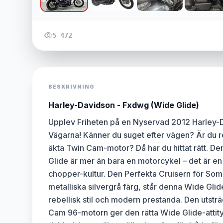
5 472
BESKRIVNING
Harley-Davidson - Fxdwg (Wide Glide)
Upplev Friheten på en Nyservad 2012 Harley-
Vägarna! Känner du suget efter vägen? Är du re
äkta Twin Cam-motor? Då har du hittat rätt. 
Glide är mer än bara en motorcykel – det är en 
chopper-kultur. Den Perfekta Cruisern för Som
metalliska silvergrå färg, står denna Wide Gli
rebellisk stil och modern prestanda. Den utstr
Cam 96-motorn ger den rätta Wide Glide-attit