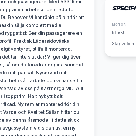
rare och passagerare. Med 53319 mil
SPECIF
noggranna arbete är den redo för
 Du Behöver Vi har tänkt på allt för att
skin säljs komplett med all
MOTOR
Effekt
 med ryggstöd: Ger din passagerare en
ofil. Praktisk Lädersidoväska:
Slagvolym
elgäventyret, stilfullt monterad.
et tar inte slut där! Vi ger dig även
jer, så om du föredrar originalsoundet
 redo och packat. Nyservad och
lthet i vårt arbete och vi har sett till
Nyservad av oss på Kastberga MC: Allt
 i topptrim. Helt nybytt belt
r fixad. Ny rem är monterad för din
 Värde och Kvalitet Sällan hittar du
de av denna årsmodell i detta skick.
nalavgassystem vid sidan av, en ny
bjuder denna maskin ett oslagbart