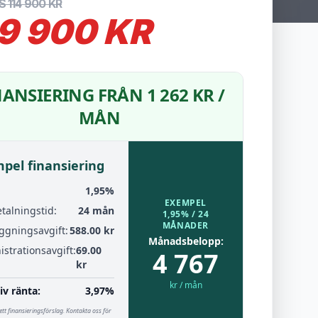
S 114 900 KR
9 900 KR
NANSIERING FRÅN 1 262 KR /
MÅN
pel finansiering
:
1,95%
EXEMPEL
talningstid:
24 mån
1,95% / 24
MÅNADER
ggningsavgift:
588.00 kr
Månadsbelopp:
strationsavgift:
69.00
4 767
kr
kr / mån
iv ränta:
3,97%
ett finansieringsförslag. Kontakta oss för