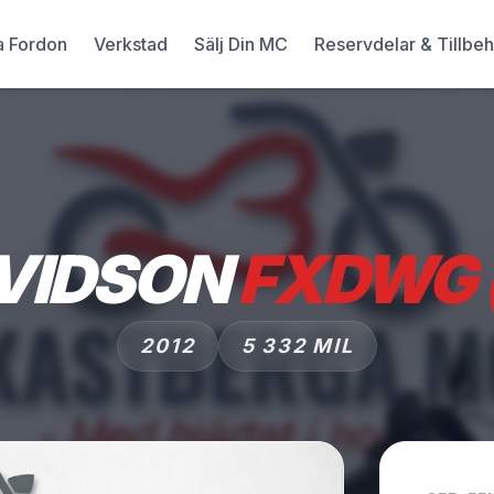
a Fordon
Verkstad
Sälj Din MC
Reservdelar & Tillbe
VIDSON
FXDWG (
2012
5 332 MIL