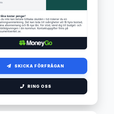
tiv.
 låna kostar pengar!
du inte kan betala tillbaka skulden i tid riskerar du en
alningsanmärkning. Det kan leda till svårigheter att få hyra bostad,
kna abonnemang och få nya lån. För stöd, vänd dig till budget- och
ldrådgivningen i din kommun. Kontaktuppgifter finns på
sumentverket.se.
SKICKA FÖRFRÅGAN
RING OSS