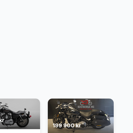
kr
199 900 kr