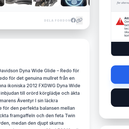
fler alterna
Att
!
DELA FORDON
Om 
bet
tec
sku
kon
Davidson Dyna Wide Glide – Redo för
do för det genuina mullret från en
Denna ikoniska 2012 FXDWG Dyna Wide
inbjudan till orörd körglädje och äkta
marens Äventyr I sin läckra
de för den perfekta balansen mellan
äckta framgaffeln och den feta Twin
yden, medan den djupt skurna