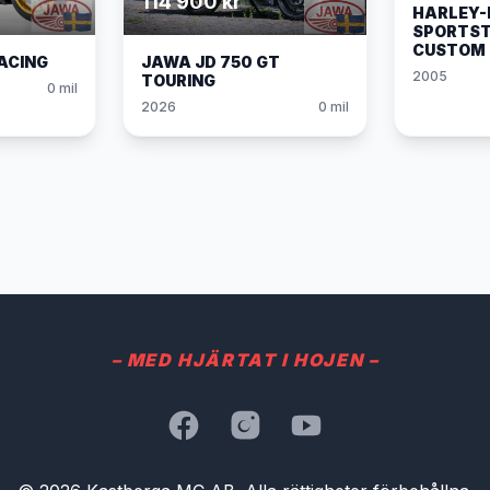
114 900 kr
HARLEY-
SPORTST
CUSTOM 
ACING
JAWA JD 750 GT
2005
TOURING
0 mil
2026
0 mil
– MED HJÄRTAT I HOJEN –
Facebook
Instagram
YouTube