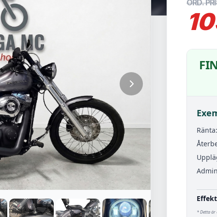
ORD. PRI
10
FI
Exem
Ränta
Återbe
Upplä
Admini
Effekt
* Detta är 