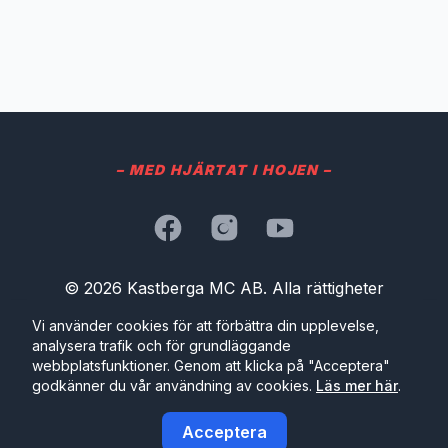
– MED HJÄRTAT I HOJEN –
Facebook
Instagram
YouTube
© 2026 Kastberga MC AB. Alla rättigheter
förbehållna.
Vi använder cookies för att förbättra din upplevelse,
analysera trafik och för grundläggande
Kastberga 209, 241 91 ESLÖV
webbplatsfunktioner. Genom att klicka på "Acceptera"
Org.nummer: 559491-4409
godkänner du vår användning av cookies.
Läs mer här
.
Telefon: 070 - 280 80 74
E-post: kundtjanst@kastberga.se
Acceptera