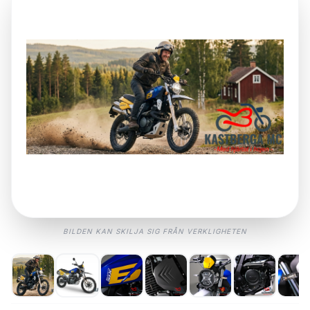
formulär godkänner du även vår behandling av dina
uppgifter enligt GDPR.
6. DINA RÄTTIGHETER
Du har rätt att när som helst begära utdrag på vilken
information vi har om dig, eller begära att dina
uppgifter raderas. Kontakta oss på
swm@kastberga.se
.
GODKÄNN ALLT
BILDEN KAN SKILJA SIG FRÅN VERKLIGHETEN
GODKÄNN EJ