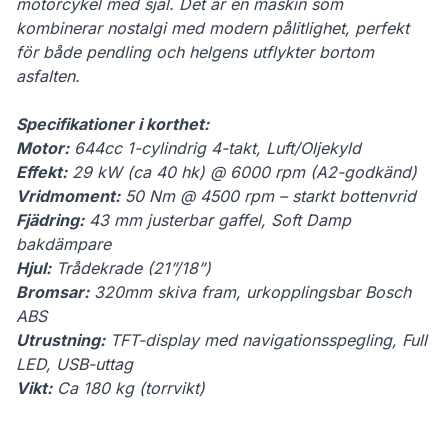
motorcykel med själ. Det är en maskin som
kombinerar nostalgi med modern pålitlighet, perfekt
för både pendling och helgens utflykter bortom
asfalten.
Specifikationer i korthet:
Motor:
644cc 1-cylindrig 4-takt, Luft/Oljekyld
Effekt:
29 kW (ca 40 hk) @ 6000 rpm (A2-godkänd)
Vridmoment:
50 Nm @ 4500 rpm – starkt bottenvrid
Fjädring:
43 mm justerbar gaffel, Soft Damp
bakdämpare
Hjul:
Trådekrade (21”/18”)
Bromsar:
320mm skiva fram, urkopplingsbar Bosch
ABS
Utrustning:
TFT-display med navigationsspegling, Full
LED, USB-uttag
Vikt:
Ca 180 kg (torrvikt)