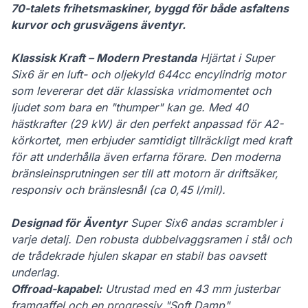
70-talets frihetsmaskiner, byggd för både asfaltens
kurvor och grusvägens äventyr.
Klassisk Kraft – Modern Prestanda
Hjärtat i Super
Six6 är en luft- och oljekyld 644cc encylindrig motor
som levererar det där klassiska vridmomentet och
ljudet som bara en "thumper" kan ge. Med 40
hästkrafter (29 kW) är den perfekt anpassad för A2-
körkortet, men erbjuder samtidigt tillräckligt med kraft
för att underhålla även erfarna förare. Den moderna
bränsleinsprutningen ser till att motorn är driftsäker,
responsiv och bränslesnål (ca 0,45 l/mil).
Designad för Äventyr
Super Six6 andas scrambler i
varje detalj. Den robusta dubbelvaggsramen i stål och
de trådekrade hjulen skapar en stabil bas oavsett
underlag.
Offroad-kapabel:
Utrustad med en 43 mm justerbar
framgaffel och en progressiv "Soft Damp"