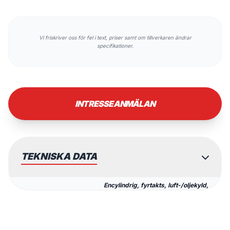
Vi friskriver oss för fel i text, priser samt om tillverkaren ändrar
specifikationer.
INTRESSEANMÄLAN
TEKNISKA DATA
Encylindrig, fyrtakts, luft-/oljekyld,
MOTOR
644 cc (borrning × slaglängd: 100 ×
82 mm)
MAXEFFEKT
29 kW (39,4 hk) vid 6000 varv/min