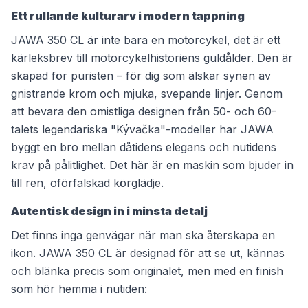
Ett rullande kulturarv i modern tappning
JAWA 350 CL är inte bara en motorcykel, det är ett
kärleksbrev till motorcykelhistoriens guldålder. Den är
skapad för puristen – för dig som älskar synen av
gnistrande krom och mjuka, svepande linjer. Genom
att bevara den omistliga designen från 50- och 60-
talets legendariska "Kývačka"-modeller har JAWA
byggt en bro mellan dåtidens elegans och nutidens
krav på pålitlighet. Det här är en maskin som bjuder in
till ren, oförfalskad körglädje.
Autentisk design in i minsta detalj
Det finns inga genvägar när man ska återskapa en
ikon. JAWA 350 CL är designad för att se ut, kännas
och blänka precis som originalet, men med en finish
som hör hemma i nutiden: