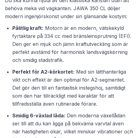
Du ska kunna njuta av den klassiska känslan utan att
behöva meka vid vägkanten. JAWA 350 CL döljer
modern ingenjörskonst under sin glänsande kostym:
Pålitlig kraft:
Motorn är en modern, vätskekyld
fyrtaktare på 334 cc med bränsleinsprutning (EFI).
Den ger en mjuk och jämn kraftutveckling som är
perfekt avstämd för harmonisk landsvägskörning
och smidig stadstrafik.
Perfekt för A2-körkortet:
Med sin lätthanterliga
vikt och effekt är den optimal för A2-segmentet.
Det gör den till en fantastisk instegshoj, samtidigt
som den har tillräckligt med karaktär för att
tillfredsställa även rutinerade förare.
Smidig 6-växlad låda:
Den moderna växellådan
ser till att du kan ligga på bekväma varvtal även
när hastigheten ökar, vilket minskar vibrationer och