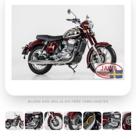
6. DINA RÄTTIGHETER
Du har rätt att när som helst begära utdrag på vilken
information vi har om dig, eller begära att dina
uppgifter raderas. Kontakta oss på
kundtjanst@kastberga.se
.
GODKÄNN ALLT
GODKÄNN EJ
BILDEN KAN SKILJA SIG FRÅN VERKLIGHETEN