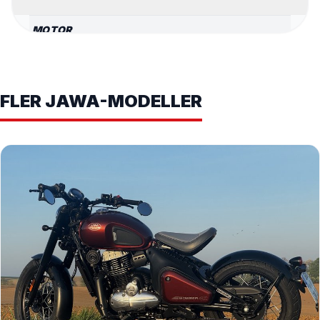
MOTOR
Encylindrig, 4-takt,
MOTORTYP
vätskekyld, DOHC
SLAGVOLYM
334 cc
FLER JAWA-MODELLER
KOMPRESSIONSFÖRHÅLLANDE
11:1
BORRNING X SLAG
81 x 65 mm
17 kW (ca 22,5 hk) vid 7000
MAX EFFEKT
varv/min
MAX VRIDMOMENT
28 Nm vid 5000 varv/min
Elektronisk
BRÄNSLESYSTEM
bränsleinsprutning (EFI)
STARTSYSTEM
Elektrisk start
TEKNIK & TRANSMISSION
Flerlevig våtkoppling (Assist
KOPPLING
& Slipper)